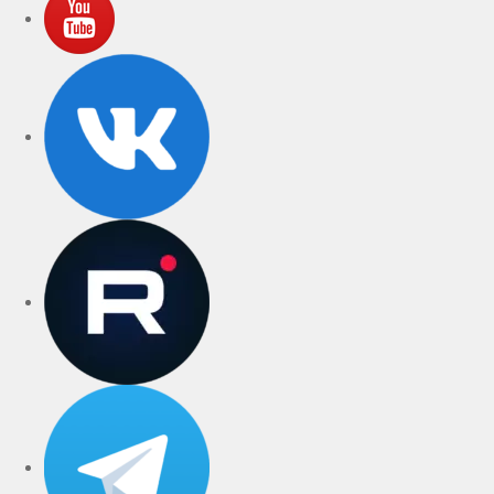
VK
rutube
Telegram