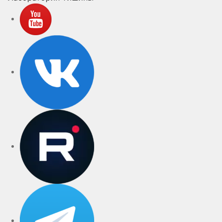
YouTube
VK
rutube
Telegram