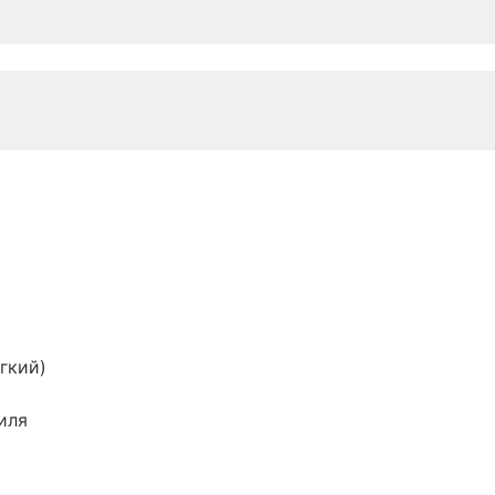
гкий)
иля