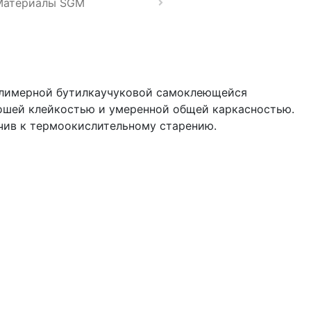
Материалы SGM
полимерной бутилкаучуковой самоклеющейся
рошей клейкостью и умеренной общей каркасностью.
чив к термоокислительному старению.