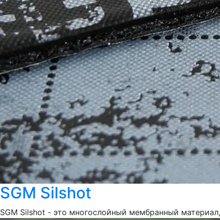
SGM Silshot
SGM Silshot - это многослойный мембранный материал