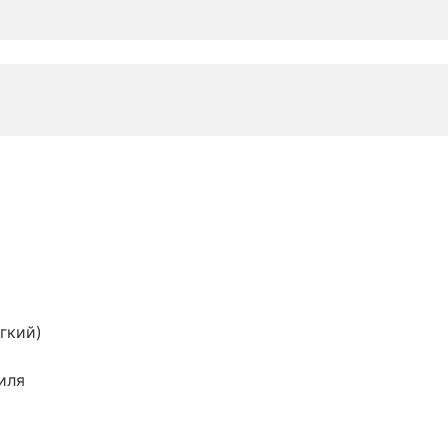
гкий)
иля