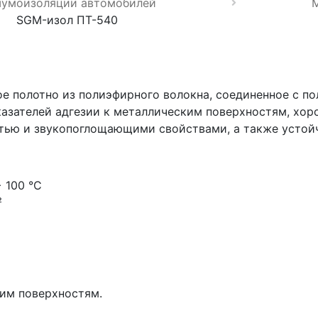
шумоизоляции автомобилей
SGM-изол ПТ-540
е полотно из полиэфирного волокна, соединенное с 
казателей адгезии к металлическим поверхностям, хо
стью и звукопоглощающими свойствами, а также устой
+ 100 °C
²
ким поверхностям.