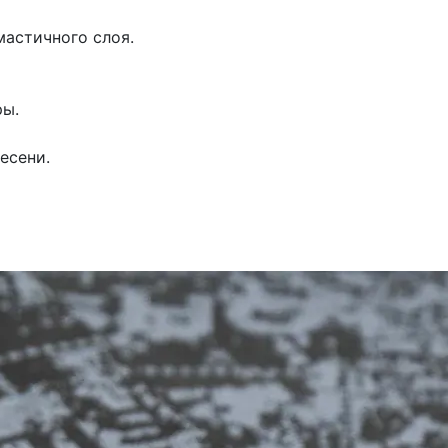
мастичного слоя.
ры.
есени.