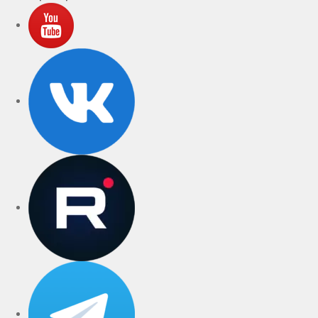
YouTube
VK
rutube
Telegram